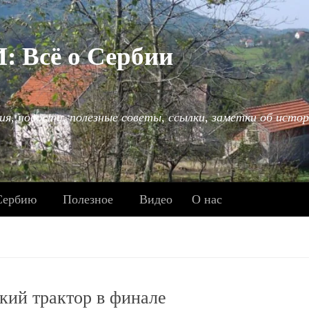
Всё о Сербии
ия, новости, полезные советы, ссылки, заметки об истор
Сербию
Полезное
Видео
О нас
кий трактор в финале