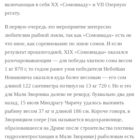
включающая в себя XX «Сомовиаду» и VII Озерную
регату.
В первую очередь это мероприятие интересно
любителям рыбной ловли, так как «Сомовиада» есть не
что иное, как соревнование по ловле сомов. И если
результат прошлогодней, XIX «Сомовиады» оказался
разочаровывающим — для победы хватило сома весом
1 кг 870 г, то годом ранее улов победителя Небойши
Новаковича оказался куда более весомым — его сом
длиной 122 сантиметра потянул на 13 кг 720 г. Но и это
для Мали Зворника далеко не рекорд: буквально два дня
назад, 15 июля Миодрагу Чиричу удалось выловить
рыбину весом 37 кг и длиной 186 см. Короче говоря, в
Зворницком озере (так называется водохранилище,
образовавшееся на Дрине после строительства плотины
гидроэлектростанции в Мали Зворнике) рыболовам есть