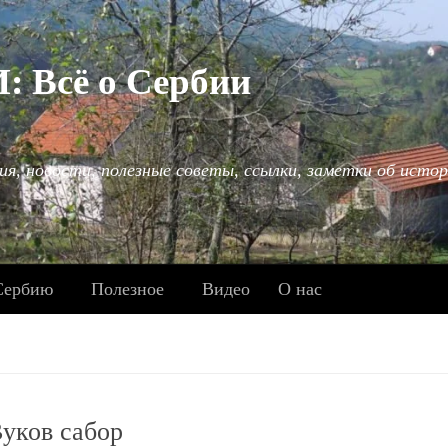
Всё о Сербии
ия, новости, полезные советы, ссылки, заметки об истор
Сербию
Полезное
Видео
О нас
уков сабор