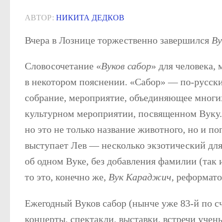
АВТОР:
НИКИТА ДЕДКОВ
Вчера в Лознице торжественно завершился
Ву
Словосочетание «
Вуков сабор
» для человека,
в некотором пояснении. «Сабор» — по-русск
собрание, мероприятие, объединяющее многих
культурном мероприятии, посвященном Вуку. «
но это не только название животного, но и п
выступает Лев — несколько экзотический для 
об одном Вуке, без добавления фамилии (так 
то это, конечно же,
Вук Караджич
, реформат
Ежегодный Вуков сабор (нынче уже 83-й по сч
концерты, спектакли, выставки, встречи учены