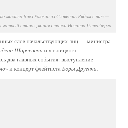
о мастер Янез Розман из Словении. Рядом с ним —
ечатный станок, копия станка Иоганна Гутенберга.
енных слов начальствующих лиц — министра
адена Шарчевича
и лозницкого
ь два главных события: выступление
ло»
и концерт флейтиста
Боры Другича
.