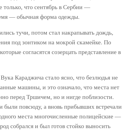
е только, что сентябрь в Сербии —
ремя — обычная форма одежды.
вились тучи, потом стал накрапывать дождь,
ния под зонтиком на мокрой скамейке. По
которые согласятся созерцать представление в
Вука Караджича стало ясно, что безлюдья не
анные машины, и это означало, что места нет
нно перед Тршичем, но и нигде поблизости.
ни были повсюду, а вновь прибывших встречали
бодного места многочисленные полицейские —
род собрался и был готов стойко выносить