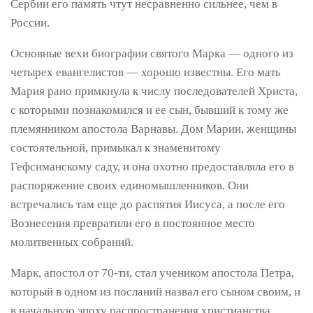
Сербии его память чтут несравненно сильнее, чем в
России.
Основные вехи биографии святого Марка — одного из
четырех евангелистов — хорошо известны. Его мать
Мария рано примкнула к числу последователей Христа,
с которыми познакомился и ее сын, бывший к тому же
племянником апостола Варнавы. Дом Марии, женщины
состоятельной, примыкал к знаменитому
Гефсиманскому саду, и она охотно предоставляла его в
распоряжение своих единомышленников. Они
встречались там еще до распятия Иисуса, а после его
Вознесения превратили его в постоянное место
молитвенных собраний.
Марк, апостол от 70-ти, стал учеником апостола Петра,
который в одном из посланий назвал его сыном своим, и
в начальную эпоху распространения христианства