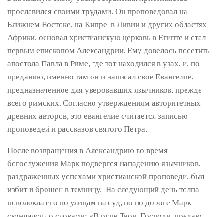
прославился своими трудами. Он проповедовал на
Ближнем Востоке, на Кипре, в Ливии и других областях
Африки, основал христианскую церковь в Египте и стал
первым епископом Александрии. Ему довелось посетить
апостола Павла в Риме, где тот находился в узах, и, по
преданию, именно там он и написал свое Евангелие,
предназначенное для уверовавших язычников, прежде
всего римских. Согласно утверждениям авторитетных
древних авторов, это евангелие считается записью
проповедей и рассказов святого Петра.
После возвращения в Александрию во время
богослужения Марк подвергся нападению язычников,
раздраженных успехами христианской проповеди, был
избит и брошен в темницу. На следующий день толпа
поволокла его по улицам на суд, но по дороге Марк
скончался со словами: «В руце Твои, Господи, предаю