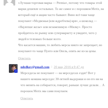
«Лучшая торговая марка — Premia», потому что товары этой
марки дешевле остальных. То же самое и с порошком Merix, на
который ещё и акции часто бывают. Вино всё-таки чаще
покупают «Медвежья (или ждребчева) крв», а шоколад —
«Најлепше жеље» или незаменимую «Милку». Просто
пройдитесь по рынку или супермаркету и увидите, чего у
людей в тележках больше всего.
Что касается машин, то любить мерсы никто не запрещает, но
покупают-то чаще Пунто или Опель, опять же из-за цены.
Ответить
ndedkov@gmail.com
20 мая, 2016 в 9:47 дп
Мерседесы не покупают — на мерседесах ездят! Вот у
нашего комшиа мерседес 30-летней выдержки и он его ни на
что менять на собирается, говорит, раньше лучше делали… А
порошок Merix мы сами покупаем.
Ответить