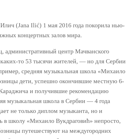
лич (Jana Ilić) 1 мая 2016 года покорила нью-
ижных концертных залов мира.
ц, административный центр Мачванского
каких-то 53 тысячи жителей, — но для Сербии
например, средняя музыкальная школа «Михаило
Лозницы дети, успешно окончившие местную 6-
Караджича и получившие рекомендацию
яя музыкальная школа в Сербии — 4 года
ает не только диплом музыканта, но и
ть в школу «Михаило Вукдраговић» непросто,
 Лозницы путешествуют на междугородних