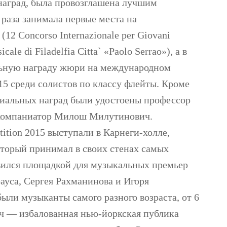
 наград, была провозглашена лучшим
 раза занимала первые места на
12 Concorso Internazionale per Giovani
ale di Filadelfia Citta` «Paolo Serrao»), а в
ьную награду жюри на международном
15 среди солистов по классу флейты. Кроме
ециальных наград были удостоены профессор
аккомпаниатор Милош Милутинович.
ition 2015 выступали в Карнеги-холле,
оторый принимал в своих стенах самых
вился площадкой для музыкальных премьер
ауса, Сергея Рахманинова и Игоря
были музыканты самого разного возраста, от 6
лич — избалованная нью-йоркская публика