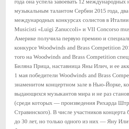
года она успела завоевать 12 международных
музыкальным талантом Сербии 2015 года, два
международных конкурсах солистов в Италии (
Musicisti «Luigi Zanuccoli» и VII Concorso music
Америке получила первую премию и специал
конкурсе Woodwinds and Brass Competition 20
того на Woodwinds and Brass Competition сп
Биляна Прица, наставница Яны Илич, и ее 
1 мая победители Woodwinds and Brass Compet
знаменитом концертном зале в Нью-Йорке, к
выдающихся музыкантов мира и не раз стано
(среди которых — произведения Рихарда Штр
Стравинского). В числе участников концерта 
до 30 лет, но только одного из них — Яну И