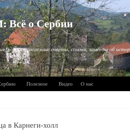
Всё о Сербии
ия, новости, полезные советы, ссылки, заметки об истор
Сербию
Полезное
Видео
О нас
а в Карнеги-холл