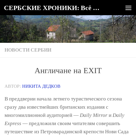
СЕРБСКИЕ ХРОНИКИ: Всё о Сербии
Под записью
НОВОСТИ СЕРБИИ
Англичане на EXIT
АВТОР:
НИКИТА ДЕДКОВ
В преддверии начала летнего туристического сезона
сразу два известнейших британских издания с
многомиллионной аудиторией —
Daily Mirror
и
Daily
Express
— предложили своим читателям совершить
путешествие из Петроварадинской крепости Нови Сада