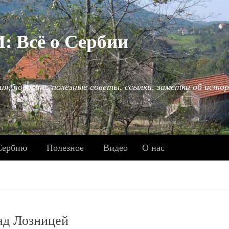
Всё о Сербии
ия, новости, полезные советы, ссылки, заметки об истор
Сербию
Полезное
Видео
О нас
ад Лозницей