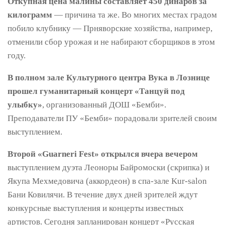
Откупная цена малины составляет 450 динаров за
килограмм
— причина та же. Во многих местах градом
побило клубнику — Прняворские хозяйства, например,
отменили сбор урожая и не набирают сборщиков в этом
году.
В полном зале Культурного центра Вука в Лознице
прошел гуманитарный концерт «Танцуй под
улыбку»
, организованный ДОШ «Бемби».
Преподаватели ПУ «Бемби» порадовали зрителей своим
выступлением.
Второй «Guarneri Fest» открылся вчера вечером
выступлением дуэта Леоноры Байромоски (скрипка) и
Якупа Мехмедовича (аккордеон) в спа-зале Kur-salon
Бани Ковилячи. В течение двух дней зрителей ждут
конкурсные выступления и концерты известных
артистов. Сегодня запланирован концерт «Русская