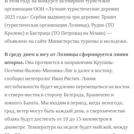
В этом году на конкурсе Всемирной туристской
организации ООН «Лучшие туристические деревни
2025 года» Сербия выдвинула три деревни: Тршич
(туристическая организация Лозница), Рудно (ТО
Кралево) и Бистрица (ТО Петровац на Млави) —
объявлено на сайте Министерства туризма и молодежи.
В среду днем к югу от Лозницы сформируется линия
шторма.
Она протянется в направлении Крупань-
Осечина-Валево-Мионика-Лиг и далее к востоку,
сообщил метеоролог Иван Ристич. Линия
нестабильности будет медленно перемещаться на восток
и северо-восток в сторону Белграда, Браничево и
южного Баната. Мы входим в период, когда непогода,
град, ветер могут быть каждый день, а сверхъячеистые
облака будут достигать от 10 до 15 километров в
диаметре. Температура на неделе будет майской, между