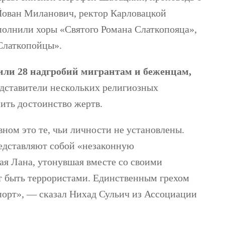
Йован Миланович, ректор Карловацкой
полнили хоры «Святого Романа Слаткопояца»,
Слаткопойцы».
или 28 надгробий мигрантам и беженцам,
ставители нескольких религиозных
нить достоинство жертв.
овном это те, чьи личности не установлены.
редставляют собой «незаконную
ая Лана, утонувшая вместе со своими
ут быть террористами. Единственным грехом
спорт», — сказал Нихад Сульич из Ассоциации