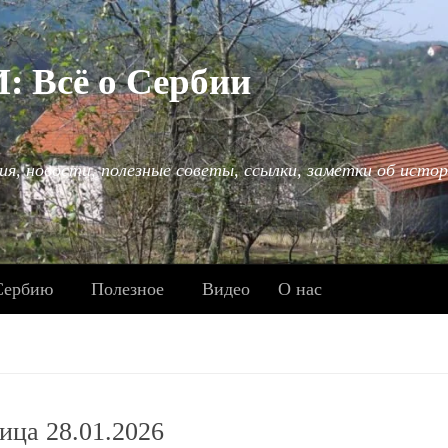
Всё о Сербии
ия, новости, полезные советы, ссылки, заметки об истор
Сербию
Полезное
Видео
О нас
ица 28.01.2026