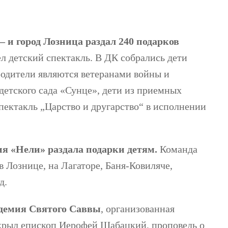
 и город Лозница раздал 240 подарков
ел детский спектакль. В ДК собрались дети
родители являются ветеранами войны и
етского сада «Сунце», дети из приемных
ектакль „Царство и другарство“ в исполнении
я «Нели» раздала подарки детям.
Команда
 Лознице, на Лагаторе, Баня-Ковиляче,
д.
демия Святого Саввы
, организованная
рыл епископ Иерофей Шабацкий, проповедь о