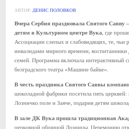
АВТОР:
ДЕНИС ПОЛОВКОВ
Вчера Сербия праздновала Святого Савву —
детям в Культурном центре Вука
, где прош
Ассоциации слепых и слабовидящих, те, чьи 
инвалидами мирного времени, воспитанники д
семей. Программа включала интерактивный сп
белградского театра «Машине байке».
В честь праздника Святого Саввы компани
шоколадной фабрики посетила пять церквей: в
Лозничко поле и Заяче, подарив детям шокола
В зале ДК Вука прошла традиционная Ака
церковной общиной Лозницы. Церемонию отк