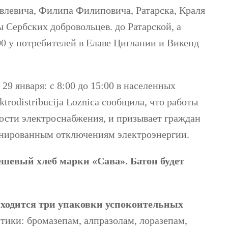
влевича, Филипа Филиповича, Ратарска, Краля
 Сербских добровольцев. до Ратарской, а
00 у потребителей в Елаве Циглании и Викенд
 29 января: с 8:00 до 15:00 в населенных
trodistribucija Loznica сообщила, что работы
ости электроснабжения, и призывает граждан
анированным отключениям электроэнергии.
ешевый хлеб марки «Сава». Батон будет
риходится три упаковки успокоительных
тики: бромазепам, алпразолам, лоразепам,