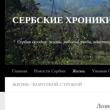
Под записью
СЕРБСКИЕ ХРОНИКИ: 
Сербия сегодня: жизнь, работа, учеба, адаптац
Главная
Новости Сербии
Жизнь
Узнавая 
ЖИЗНЬ
/
КОРОТКОЙ СТРОКОЙ
Лозн