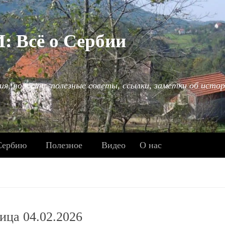
Всё о Сербии
ия, новости, полезные советы, ссылки, заметки об истор
Сербию
Полезное
Видео
О нас
ица 04.02.2026