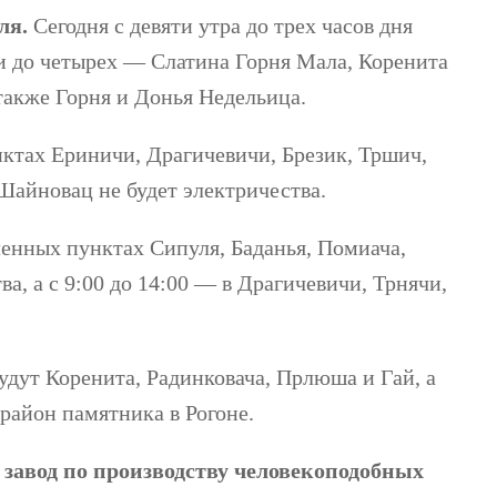
ля.
Сегодня с девяти утра до трех часов дня
яти до четырех — Слатина Горня Мала, Коренита
 также Горня и Донья Недельица.
нктах Ериничи, Драгичевичи, Брезик, Тршич,
Шайновац не будет электричества.
еленных пунктах Сипуля, Баданья, Помиача,
а, а с 9:00 до 14:00 — в Драгичевичи, Трнячи,
будут Коренита, Радинковача, Прлюша и Гай, а
район памятника в Рогоне.
 завод по производству человекоподобных