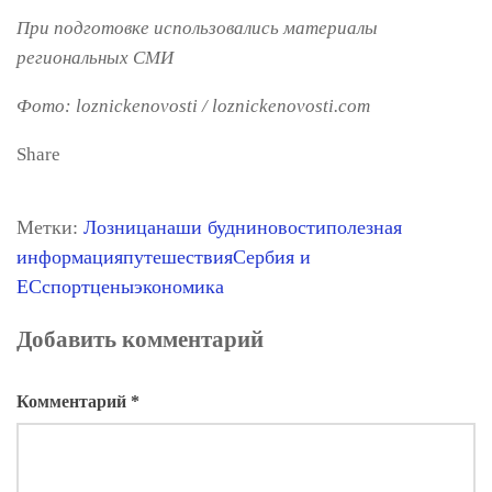
При подготовке использовались материалы
региональных СМИ
Фото: loznickenovosti / loznickenovosti.com
Share
Метки:
Лозница
наши будни
новости
полезная
информация
путешествия
Сербия и
ЕС
спорт
цены
экономика
Добавить комментарий
Комментарий
*