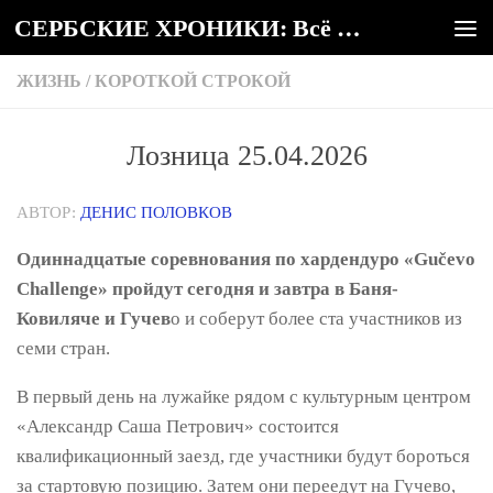
СЕРБСКИЕ ХРОНИКИ: Всё о Сербии
Под записью
ЖИЗНЬ
/
КОРОТКОЙ СТРОКОЙ
Лозница 25.04.2026
АВТОР:
ДЕНИС ПОЛОВКОВ
Одиннадцатые соревнования по хардендуро «Gučevo
Challenge» пройдут сегодня и завтра в Баня-
Ковиляче и Гучев
о и соберут более ста участников из
семи стран.
В первый день на лужайке рядом с культурным центром
«Александр Саша Петрович» состоится
квалификационный заезд, где участники будут бороться
за стартовую позицию. Затем они переедут на Гучево,