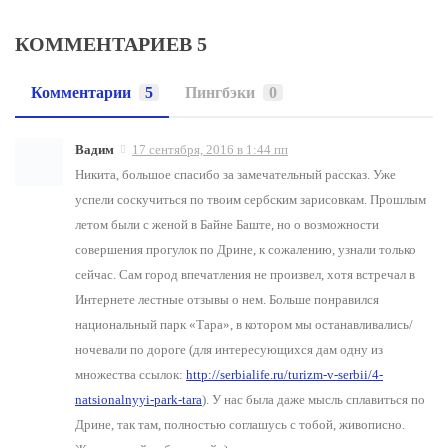
КОММЕНТАРИЕВ 5
Комментарии
5
Пингбэки
0
Вадим
17 сентября, 2016 в 1:44 пп
Никита, большое спасибо за замечательный рассказ. Уже
успели соскучиться по твоим сербским зарисовкам. Прошлым
летом были с женой в Байне Баште, но о возможности
совершения прогулок по Дрине, к сожалению, узнали только
сейчас. Сам город впечатления не произвел, хотя встречал в
Интернете лестные отзывы о нем. Больше понравился
национальный парк «Тара», в котором мы останавливались/
ночевали по дороге (для интересующихся дам одну из
множества ссылок:
http://serbialife.ru/turizm-v-serbii/4-
natsionalnyyi-park-tara
). У нас была даже мысль сплавиться по
Дрине, так там, полностью соглашусь с тобой, живописно.