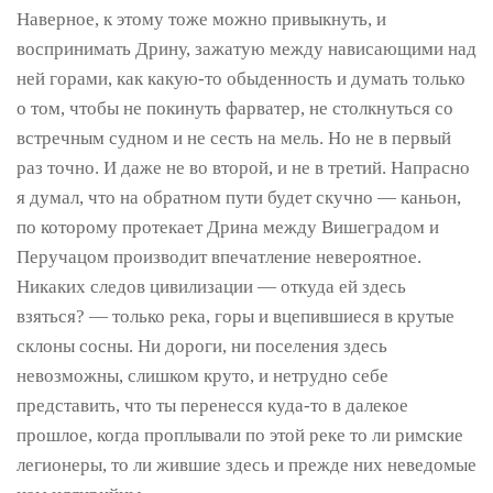
Наверное, к этому тоже можно привыкнуть, и
воспринимать Дрину, зажатую между нависающими над
ней горами, как какую-то обыденность и думать только
о том, чтобы не покинуть фарватер, не столкнуться со
встречным судном и не сесть на мель. Но не в первый
раз точно. И даже не во второй, и не в третий. Напрасно
я думал, что на обратном пути будет скучно — каньон,
по которому протекает Дрина между Вишеградом и
Перучацом производит впечатление невероятное.
Никаких следов цивилизации — откуда ей здесь
взяться? — только река, горы и вцепившиеся в крутые
склоны сосны. Ни дороги, ни поселения здесь
невозможны, слишком круто, и нетрудно себе
представить, что ты перенесся куда-то в далекое
прошлое, когда проплывали по этой реке то ли римские
легионеры, то ли жившие здесь и прежде них неведомые