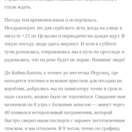
стали ждать.
Погода тем временем взяла и испортилась.
Нехарактерно это для сербского лета, когда на улице в
августе +25 по Цельсию и периодически дожди идут. В
такую погоду люди здесь мерзнут. И хотя к субботе
тучи разошлись, отправлялись мы в путь по прохладе и
радовались, что на реке будет не жарко. Наивные люди!
До Байны Башты, а точнее до местечка
Перучац
, где
находятся плотина и искомая пристань для посадки на
кораблик, добрались мы по навигатору точно в срок и,
надо сказать, можно было не торопиться. Свидание нам
назначили на 8 утра с большим запасом — минут через
40 появился неторопливый пограничник, который
быстро сверил наши паспорта с заранее заготовленным
списком, и мы отчалили. В 9 часов, точно по графику,