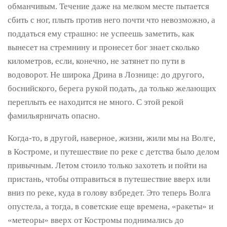
обманчивым. Течение даже на мелком месте пытается
сбить с ног, плыть против него почти что невозможно, а
поддаться ему страшно: не успеешь заметить, как
вынесет на стремнину и пронесет бог знает сколько
километров, если, конечно, не затянет по пути в
водоворот. Не широка Дрина в Лознице: до другого,
боснийского, берега рукой подать, да только желающих
переплыть ее находится не много. С этой рекой
фамильярничать опасно.
Когда-то, в другой, наверное, жизни, жили мы на Волге,
в Костроме, и путешествие по реке с детства было делом
привычным. Летом стоило только захотеть и пойти на
пристань, чтобы отправиться в путешествие вверх или
вниз по реке, куда в голову взбредет. Это теперь Волга
опустела, а тогда, в советские еще времена, «ракеты» и
«метеоры» вверх от Костромы поднимались до