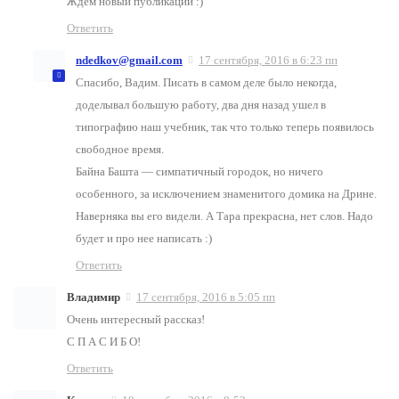
Ждем новый публикаций :)
Ответить
ndedkov@gmail.com
17 сентября, 2016 в 6:23 пп
Спасибо, Вадим. Писать в самом деле было некогда,
доделывал большую работу, два дня назад ушел в
типографию наш учебник, так что только теперь появилось
свободное время.
Байна Башта — симпатичный городок, но ничего
особенного, за исключением знаменитого домика на Дрине.
Наверняка вы его видели. А Тара прекрасна, нет слов. Надо
будет и про нее написать :)
Ответить
Владимир
17 сентября, 2016 в 5:05 пп
Очень интересный рассказ!
С П А С И Б О!
Ответить