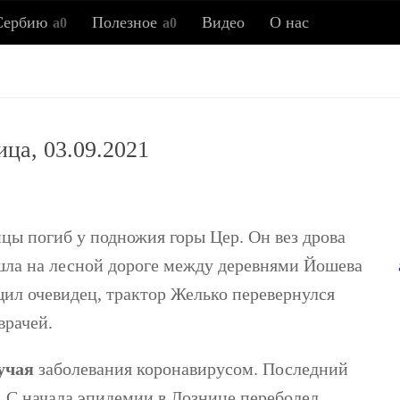
Сербию
Полезное
Видео
О нас
Всё о Сербии
ица, 03.09.2021
ия, новости, полезные советы, ссылки, заметки об истор
цы погиб у подножия горы Цер. Он вез дрова
ошла на лесной дороге между деревнями Йошева
ил очевидец, трактор Желько перевернулся
врачей.
лучая
заболевания коронавирусом. Последний
. С начала эпидемии в Лознице переболел