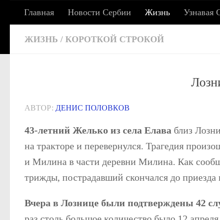
Главная
Новости Сербии
Жизнь
Узнавая 
Под записью
СЕРБСКИЕ ХРОНИКИ: 
ЖИЗНЬ
/
КОРОТКОЙ СТРОКОЙ
Лозн
Сербия сегодня: жизнь, работа, учеба, адаптац
АВТОР:
ДЕНИС ПОЛОВКОВ
43-летний Желько из села Елава
близ Лозни
на тракторе и перевернулся. Трагедия произ
и Милина в части деревни Милина. Как сообщ
трижды, пострадавший скончался до приезда 
Вчера в Лознице были подтверждены 42 с
раз столь большое количество было 12 апреля