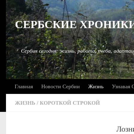
Под записью
СЕРБСКИЕ ХРОНИКИ: 
Сербия сегодня: жизнь, работа, учеба, адаптац
Главная
Новости Сербии
Жизнь
Узнавая 
ЖИЗНЬ
/
КОРОТКОЙ СТРОКОЙ
Лозн