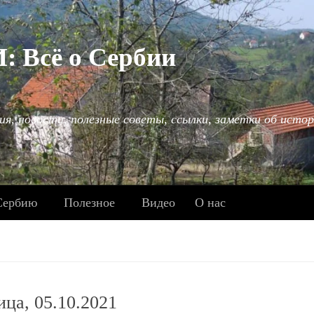
Всё о Сербии
ия, новости, полезные советы, ссылки, заметки об истор
Сербию
Полезное
Видео
О нас
ица, 05.10.2021