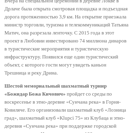
Вчера на специальной церемонии в деревне Локве в
Дрлаче была открыта смотровая площадка и подъездная
дорога протяженностью 3,9 км. На открытие приезжала
министр торговли, туризма и телекоммуникаций Татьяна
Матич, она разрезала ленточку. С 2015 года в этот
проект в Любовии инвестировано 74 миллиона динаров
в туристические мероприятия и туристическую
инфраструктуру. Появился еще один туристический
объект, с которого гости могут увидеть каньон
Трешница и реку Дрина.
Шестой мемориальный шахматный турнир
«Божидар Божа Кичович»
пройдет со среды по
воскресенье в этно-деревне «Сунчана река» в Горня-
Ковиляче. Его организовали шахматный клуб «Лозница
град», шахматный клуб «Klupci 75» из Клубаца и этно-
деревня «Сунчана река» при поддержке городской