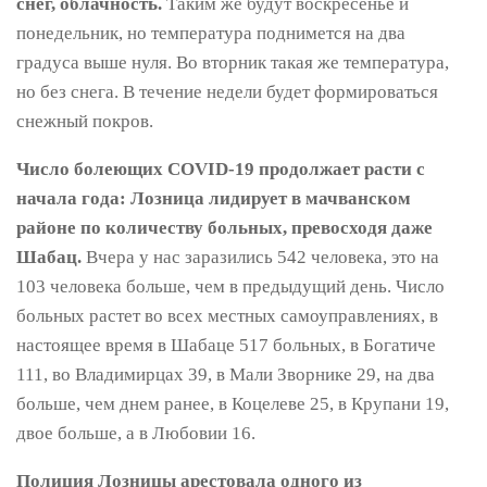
снег, облачность.
Таким же будут воскресенье и
понедельник, но температура поднимется на два
градуса выше нуля. Во вторник такая же температура,
но без снега. В течение недели будет формироваться
снежный покров.
Число болеющих COVID-19 продолжает расти с
начала года: Лозница лидирует в мачванском
районе по количеству больных, превосходя даже
Шабац.
Вчера у нас заразились 542 человека, это на
103 человека больше, чем в предыдущий день. Число
больных растет во всех местных самоуправлениях, в
настоящее время в Шабаце 517 больных, в Богатиче
111, во Владимирцах 39, в Мали Зворнике 29, на два
больше, чем днем ​​ранее, в Коцелеве 25, в Крупани 19,
двое больше, а в Любовии 16.
Полиция Лозницы арестовала одного из