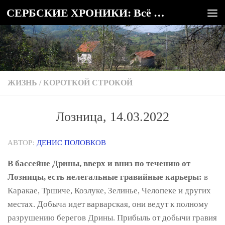
СЕРБСКИЕ ХРОНИКИ: Всё о Сербии
Под записью
ЖИЗНЬ
/
КОРОТКОЙ СТРОКОЙ
Лозница, 14.03.2022
АВТОР:
ДЕНИС ПОЛОВКОВ
В бассейне Дрины, вверх и вниз по течению от
Лозницы, есть нелегальные гравийные карьеры:
в
Каракае, Тршиче, Козлуке, Зелинье, Челопеке и других
местах. Добыча идет варварская, они ведут к полному
разрушению берегов Дрины. Прибыль от добычи гравия