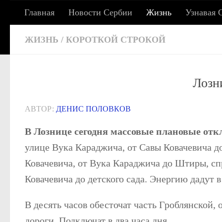
Главная
Новости Сербии
Жизнь
Узнавая 
Под записью
СЕРБСКИЕ ХРОНИКИ: 
ЖИЗНЬ
/
КОРОТКОЙ СТРОКОЙ
Лозн
Сербия сегодня: жизнь, работа, учеба, адаптац
АВТОР:
ДЕНИС ПОЛОВКОВ
В Лознице сегодня массовые плановые отк
улице Вука Караджича, от Савы Ковачевича д
Ковачевича, от Вука Караджича до Штиры, спр
Ковачевича до детского сада. Энергию дадут в
В десять часов обесточат часть Гроблянской,
дороги. Подключат в два часа дня.