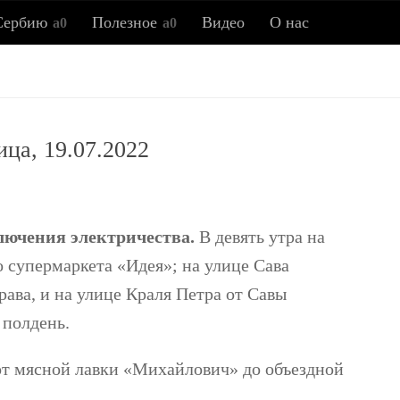
Сербию
Полезное
Видео
О нас
Всё о Сербии
ица, 19.07.2022
ия, новости, полезные советы, ссылки, заметки об истор
лючения электричества.
В девять утра на
о супермаркета «Идея»; на улице Сава
ава, и на улице Краля Петра от Савы
 полдень.
 от мясной лавки «Михайлович» до объездной