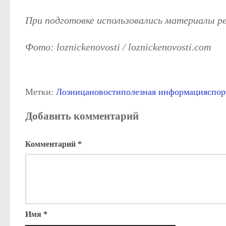
При подготовке использовались материалы 
Фото: loznickenovosti / loznickenovosti.com
Метки:
Лозница
новости
полезная информация
спор
Добавить комментарий
Комментарий
*
Имя
*