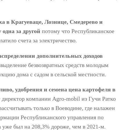
а в Крагуеваце, Лознице, Смедерево и
 одна за другой
потому что Республиканское
атило счета за электричество.
распределении дополнительных доходов
выделение безвозвратных средств молодым
укцию дома с садом в сельской местности.
ливо, удобрения и семена цена картофеля в
т директор компании Agro-mobil из Гучи Ратко
ассчитывать только в Воеводине, где налажен
ормации Республиканского управления по
а уже был на 208,3% дороже, чем в 2021-м.