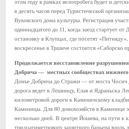
этом году в рамках велопробега будет и детски
в десять часов перед Туристической организа
Вуковского дома культуры. Регистрация участ
одиннадцатого до 11, когда заезд стартует о
остановку в Клупцах, где посетят «Питияду»
воскресенье в Тршиче состоится «Саборско п
Продолжается восстановление разрушенно
Добрича — местных сообществах нижнего
Донье Добрича до Стражи — от моста Чосич 
дорога ведет в Лешницу, Елав и Ядраньска Ле
километровой дороги к Каменичскому кладбищ
Каменицы. Для 80 домохозяйств в Каменице э
несколько дней. В центре Йошева, на пути к 
тридцатиметрового защитного барьера вдоль д