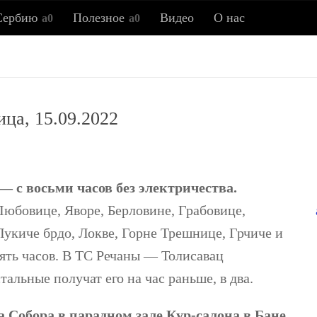
Сербию
Полезное
Видео
О нас
Всё о Сербии
ица, 15.09.2022
ия, новости, полезные советы, ссылки, заметки об истор
 с восьми часов без электричества.
юбовице, Яворе, Берловине, Грабовице,
Лукиче брдо, Локве, Горне Трешнице, Грчиче и
вять часов. В ТС Речаны — Толисавац
тальные получат его на час раньше, в два.
 Собора в парадном зале Кур-салона в Бане