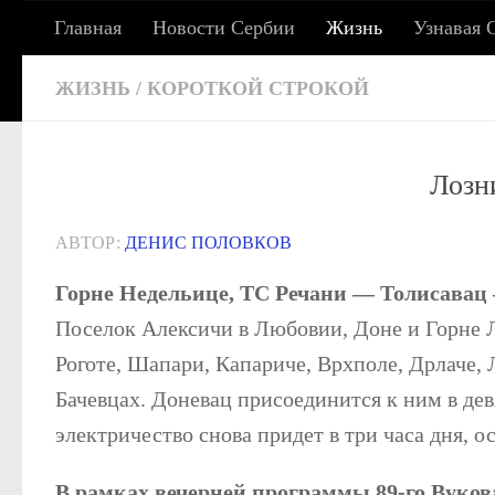
Главная
Новости Сербии
Жизнь
Узнавая 
Под записью
СЕРБСКИЕ ХРОНИКИ: 
ЖИЗНЬ
/
КОРОТКОЙ СТРОКОЙ
Лозн
Сербия сегодня: жизнь, работа, учеба, адаптац
АВТОР:
ДЕНИС ПОЛОВКОВ
Горне Недельице, ТС Речани — Толисавац —
Поселок Алексичи в Любовии, Доне и Горне Л
Роготе, Шапари, Капариче, Врхполе, Дрлаче, 
Бачевцах. Доневац присоединится к ним в де
электричество снова придет в три часа дня, ос
В рамках вечерней программы 89-го Вукова