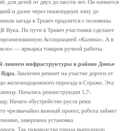
й: для детей от двух до шести лет. Он начнется
цией и далее через пешеходную зону до
ников заезда в Тршич продлится с половины
т ДК Вука. По пути в Тршич участники сделают
, организованную Ассоциацией «Калина». А в
рело» — ярмарка товаров ручной работы.
й ливнем инфраструктуры в районе Донье
 Ядра.
Закончен ремонт на участке дороги от
до железнодорожного переезда в Страже. Эта
шницу. Началась реконструкция 1,7-
у. Начато обустройство русла реки
то чрезвычайно важный проект, работа займет
клинике, завершена установка
ороги. Так руководства города выполнило