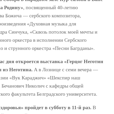
а Родину»
, посвященный 40-летию
ва Божича — сербского композитора,
роизведения «Духовная музыка для
дра Синчука, «Сквозь потолок моей мечты и
нного оркестра в исполнении Сербского
но и струнного оркестра «Песни Багрданы».
ас дня откроется выставка «Герцог Неготин
 из Неготина.
А в Лознице с семи вечера —
назии «Вук Караджич» «Шекспир наш
а Бечанович Николич с кафедры общей
кого факультета Белградского университета.
доровья» пройдет в субботу в 11-й раз.
В