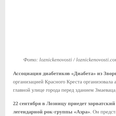
Фото: loznickenovosti / loznickenovosti.c
Ассоциация диабетиков «Диабета» из Зво
организацией Красного Креста организовала 
главной улице города перед зданием Змаеваца
22 сентября в Лозницу приедет хорватски
легендарной рок-группы «Азра»
. Он предс