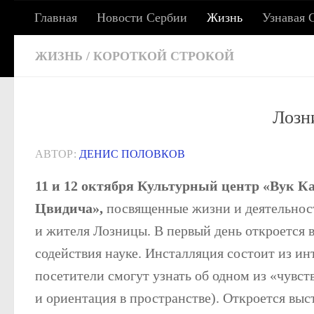
Главная
Новости Сербии
Жизнь
Узнавая 
Под записью
СЕРБСКИЕ ХРОНИКИ: 
ЖИЗНЬ
/
КОРОТКОЙ СТРОКОЙ
Лозн
Сербия сегодня: жизнь, работа, учеба, адаптац
АВТОР:
ДЕНИС ПОЛОВКОВ
11 и 12 октября Культурный центр «Вук К
Цвидича»,
посвященные жизни и деятельност
и жителя Лозницы. В первый день откроется 
содействия науке. Инсталляция состоит из ин
посетители смогут узнать об одном из «чувств
и ориентация в пространстве). Откроется выс