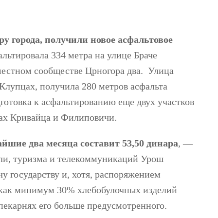
у города, получили новое асфальтовое
льтировала 334 метра на улице Браче
местном сообществе Црногора два. Улица
 Клупцах, получила 280 метров асфальта
готовка к асфальтированию еще двух участков
тах Кривайца и Филиповичи.
йшие два месяца составит 53,50 динара
, —
вли, туризма и телекоммуникаций Урош
чу государству и, хотя, распоряжением
е как минимум 30% хлебобулочных изделий
пекарнях его больше предусмотренного.