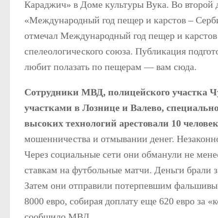
Караджич» в Доме культуры Вука. Во второй д
«Международный год пещер и карстов – Сербия
отмечал Международный год пещер и карсто
спелеологического союза. Публикация подгот
любит полазать по пещерам — вам сюда.
Сотрудники МВД, полицейского участка Ч
участками в Лознице и Валево, специальн
высоких технологий арестовали 10 челове
мошенничества и отмывании денег. Незаконно
Через социальные сети они обманули не мене
ставкам на футбольные матчи. Деньги брали за
Затем они отправили потерпевшим фальшивые
8000 евро, собирая доплату еще 620 евро за 
сообщило МВД.