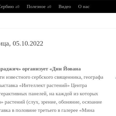
Сербию
Полезное
Видео
О нас
Всё о Сербии
ица, 05.10.2022
ия, новости, полезные советы, ссылки, заметки об истор
араджич» организует «Дни Йована
и известного сербского священника, географа
выставка «Интеллект растений» Центра
терактивных панелей, на каждой из которых
» растений (слух, зрение, обоняние, осязание
тавка в половине третьего в галерее «Мина