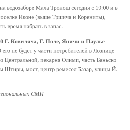
на водозаборе Мала Тронош сегодня с 10:00 и в
 поселке Иконе (выше Тршича и Корениты),
ь время набрать в запас.
00 Г. Ковиляча, Г. Поле, Яничи и Паулье
0 его не будет у части потребителей в Лознице
до Центральной, пекарня Олимп, часть Баньско
 Штиры, мост, центр ремесел Базар, улицы Й.
региональных СМИ