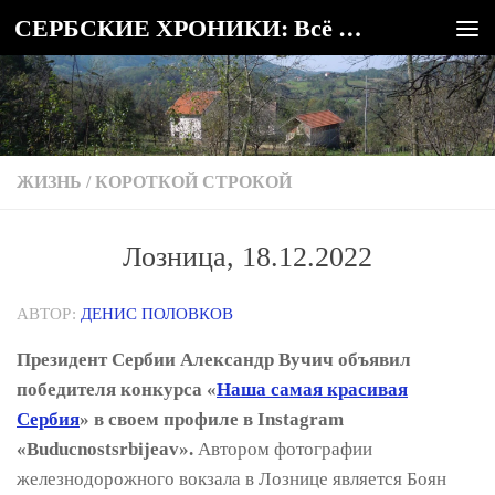
СЕРБСКИЕ ХРОНИКИ: Всё о Сербии
Под записью
ЖИЗНЬ
/
КОРОТКОЙ СТРОКОЙ
Лозница, 18.12.2022
АВТОР:
ДЕНИС ПОЛОВКОВ
Президент Сербии Александр Вучич объявил
победителя конкурса «
Наша самая красивая
Сербия
» в своем профиле в Instagram
«Buducnostsrbijeav».
Автором фотографии
железнодорожного вокзала в Лознице является Боян