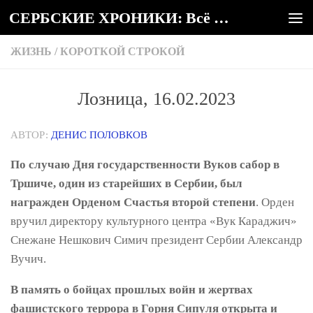
СЕРБСКИЕ ХРОНИКИ: Всё о Сербии
Под записью
ЖИЗНЬ
/
КОРОТКОЙ СТРОКОЙ
Лозница, 16.02.2023
АВТОР:
ДЕНИС ПОЛОВКОВ
По случаю Дня государственности Вуков сабор в
Тршиче, один из старейших в Сербии, был
награжден Орденом Счастья второй степени
. Орден
вручил директору культурного центра «Вук Караджич»
Снежане Нешкович Симич президент Сербии Александр
Вучич.
В память о бойцах прошлых войн и жертвах
фашистского террора в Горня Сипуля открыта и