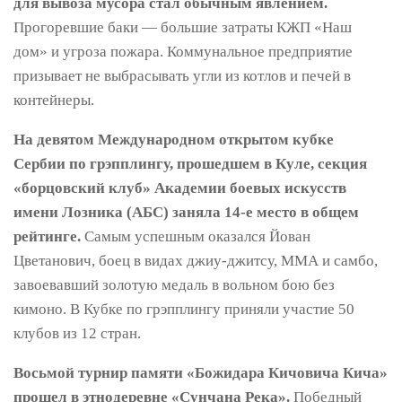
для вывоза мусора стал обычным явлением.
Прогоревшие баки — большие затраты КЖП «Наш
дом» и угроза пожара. Коммунальное предприятие
призывает не выбрасывать угли из котлов и печей в
контейнеры.
На девятом Международном открытом кубке
Сербии по грэпплингу, прошедшем в Куле, секция
«борцовский клуб» Академии боевых искусств
имени Лозника (АБС) заняла 14-е место в общем
рейтинге.
Самым успешным оказался Йован
Цветанович, боец ​​в видах джиу-джитсу, ММА и самбо,
завоевавший золотую медаль в вольном бою без
кимоно. В Кубке по грэпплингу приняли участие 50
клубов из 12 стран.
Восьмой турнир памяти «Божидара Кичовича Кича»
прошел в этнодеревне «Сунчана Река».
Победный