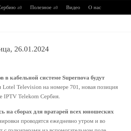
Сербию
Полезное
Видео
О нас
Всё о Сербии
ица, 26.01.2024
ия, новости, полезные советы, ссылки, заметки об истор
 в кабельной системе Supernova будут
otel Television на номере 701, новая позиция
ме IPTV Telekom Сербия.
сь на сборах для вратарей всех юношеских
нировки проводятся ежедневно утром и во
ет с голкиперами на вспомогательном поле