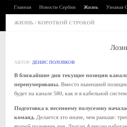
Главная
Новости Сербии
Жизнь
Узнавая 
Под записью
СЕРБСКИЕ ХРОНИКИ: 
ЖИЗНЬ
/
КОРОТКОЙ СТРОКОЙ
Лозн
Сербия сегодня: жизнь, работа, учеба, адаптац
АВТОР:
ДЕНИС ПОЛОВКОВ
В ближайшие дни текущие позиции каналов
перенумерованы.
Вместо нынешней позиции L
будет на канале 580, как и в кабельной систе
Подготовка к весеннему полусезону начала
команд.
Делается это иначе, чем раньше: тре
второй половине дня. Драган Алексич работа