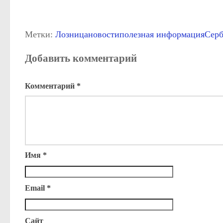
Метки:
Лозница
новости
полезная информация
Серб
Добавить комментарий
Комментарий
*
Имя
*
Email
*
Сайт