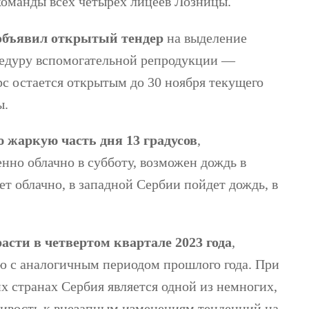
 команды всех четырех лицеев Лозницы.
 объявил открытый тендер
на выделение
цедуру вспомогательной репродукции —
рс остается открытым до 30 ноября текущего
ы.
ю жаркую часть дня 13 градусов
,
нно облачно в субботу, возможен дождь в
ет облачно, в западной Сербии пойдет дождь, в
сти в четвертом квартале 2023 года
,
ю с аналогичным периодом прошлого года. При
х странах Сербия является одной из немногих,
ивость к внезапным изменениям тенденций на