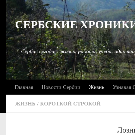
Под записью
СЕРБСКИЕ ХРОНИКИ: 
Сербия сегодня: жизнь, работа, учеба, адаптац
Главная
Новости Сербии
Жизнь
Узнавая 
ЖИЗНЬ
/
КОРОТКОЙ СТРОКОЙ
Лозн