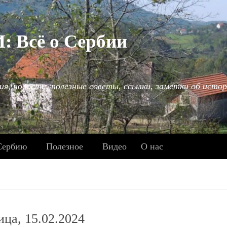
Всё о Сербии
ия, новости, полезные советы, ссылки, заметки об истор
Сербию
Полезное
Видео
О нас
ица, 15.02.2024