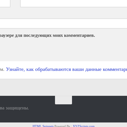
 браузере для последующих моих комментариев.
ом.
Узнайте, как обрабатываются ваши данные комментар
ва защищены.
HTML Snippets
Powered By :
XYZScripts.com