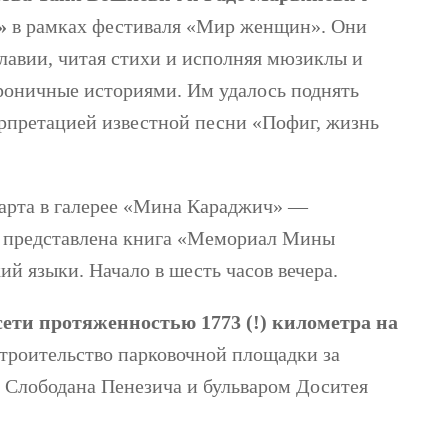
е»
в рамках фестиваля «Мир женщин». Они
лавии, читая стихи и исполняя мюзиклы и
роничные историями. Им удалось поднять
рпретацией известной песни «Пофиг, жизнь
рта в галерее «Мина Караджич» —
 представлена ​​книга «Мемориал Мины
й языки. Начало в шесть часов вечера.
ети протяженностью 1773 (!) километра на
строительство парковочной площадки за
 Слободана Пенезича и бульваром Доситея