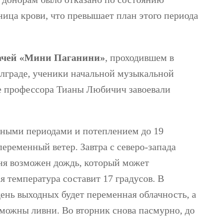
иница крови, что превышает план этого периода
ачей «Мини Паганини»
, проходившем в
елграде, ученики начальной музыкальной
е профессора Тианы Любичич завоевали
ечными периодами и потеплением до 19
переменный ветер. Завтра с северо-запада
дня возможен дождь, который может
я температура составит 17 градусов. В
день выходных будет переменная облачность, а
можны ливни. Во вторник снова пасмурно, до