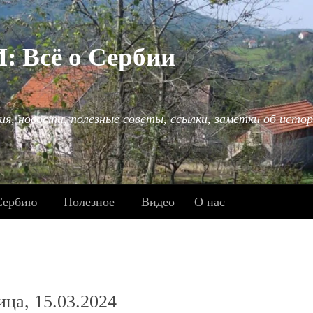
Всё о Сербии
ия, новости, полезные советы, ссылки, заметки об истор
Сербию
Полезное
Видео
О нас
ица, 15.03.2024