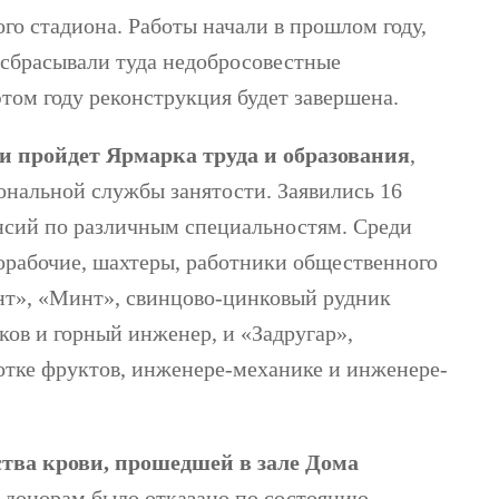
ого стадиона. Работы начали в прошлом году,
е сбрасывали туда недобросовестные
этом году реконструкция будет завершена.
ии пройдет Ярмарка труда и образования
,
нальной службы занятости. Заявились 16
ансий по различным специальностям. Среди
рабочие, шахтеры, работники общественного
нт», «Минт», свинцово-цинковый рудник
ов и горный инженер, и «Задругар»,
отке фруктов, инженере-механике и инженере-
тва крови, прошедшей в зале Дома
м донорам было отказано по состоянию