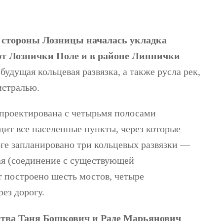
о стороны Лозницы началась укладка
 от Лознички Поле и в районе Липнички
будущая кольцевая развязка, а также русла рек,
истралью.
проектирована с четырьмя полосами
дит все населенные пункты, через которые
оге запланировано три кольцевых развязки —
ая (соединение с существующей
т построено шесть мостов, четыре
ез дорогу.
ства Таня Бошкович и Раде Марьянович