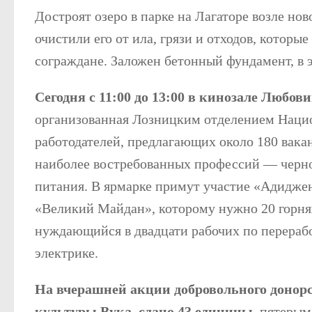
Достроят озеро в парке на Лагаторе возле нов
очистили его от ила, грязи и отходов, которы
сограждане. Заложен бетонный фундамент, в 
Сегодня с 11:00 до 13:00 в кинозале Любов
организованная Лозницким отделением Нацио
работодателей, предлагающих около 180 вак
наиболее востребованных профессий — черно
питания. В ярмарке примут участие «Адидже
«Великий Майдан», которому нужно 20 горняк
нуждающийся в двадцати рабочих по перераб
электрике.
На вчерашней акции добровольного донорс
культуры Вука, сдано 43 единицы
, пятеры