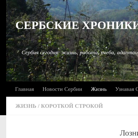
Под записью
СЕРБСКИЕ ХРОНИКИ: 
Сербия сегодня: жизнь, работа, учеба, адаптац
Главная
Новости Сербии
Жизнь
Узнавая 
ЖИЗНЬ
/
КОРОТКОЙ СТРОКОЙ
Лозн