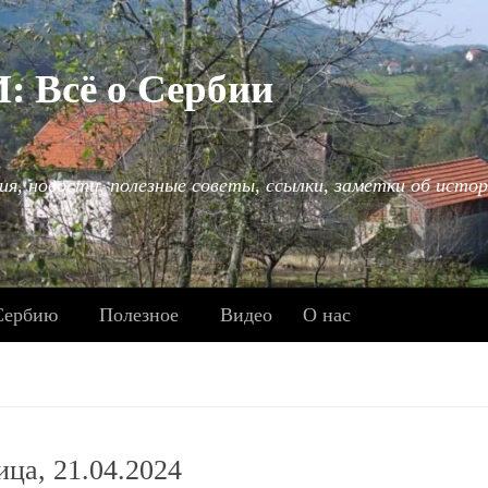
Всё о Сербии
ия, новости, полезные советы, ссылки, заметки об истор
Сербию
Полезное
Видео
О нас
ица, 21.04.2024