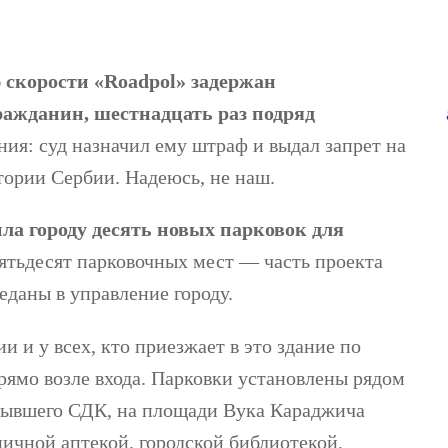
 скорости «Roadpol» задержан
ажданин, шестнадцать раз подряд
ия: суд назначил ему штраф и выдал запрет на
тории Сербии. Надеюсь, не наш.
а городу десять новых парковок для
ятьдесят парковочных мест — часть проекта
еданы в управление городу.
 и у всех, кто приезжает в это здание по
прямо возле входа. Парковки установлены рядом
бывшего СДК, на площади Вука Караджича
ничной аптекой, городской библиотекой,