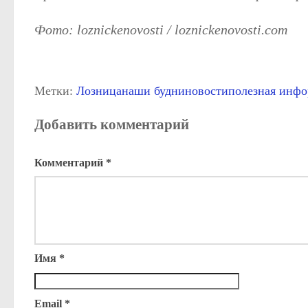
Фото: loznickenovosti / loznickenovosti.com
Метки:
Лозница
наши будни
новости
полезная инф
Добавить комментарий
Комментарий
*
Имя
*
Email
*