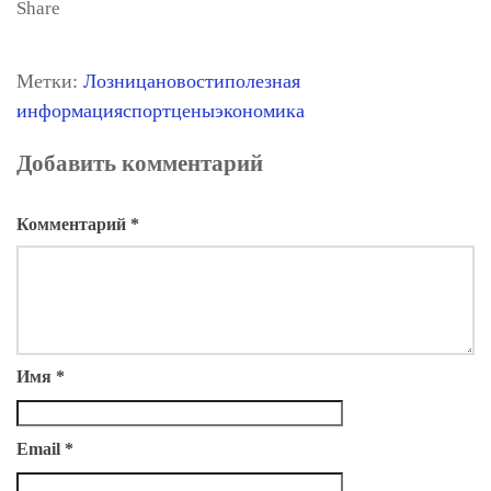
Share
Метки:
Лозница
новости
полезная
информация
спорт
цены
экономика
Добавить комментарий
Комментарий
*
Имя
*
Email
*