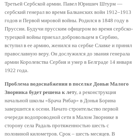
Третьей Сербской армии. Павел Юришич Штурм —
сербский генерал во время Балканских войн 1912–1913
годов и Первой мировой войны. Родился в 1848 году в
Пруссии. Будучи прусским офицером во время сербско-
турецкой войны приехал добровольцем в Сербию,
вступил в ее армию, женился на сербке Славке и принял
православную веру. Он дослужился до звания генерала
армии Королевства Сербия и умер в Белграде 14 января
1922 года.
Проблема водоснабжения в поселке Доньи Малого
Зворника будет решена к лет
у, а реконструкция
начальной школы «Брача Рибар» в Донья Борина
завершится к осени. Начато строительство первой
очереди водопроводной сети в Малом Зворнике в
сторону села Радаль протяженностью шесть с
половиной километров. Срок – шесть месяцев. В