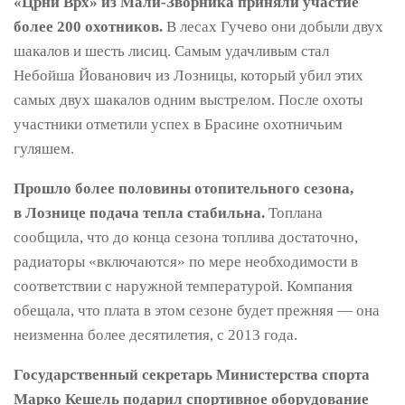
«Црни Врх» из Мали-Зворника приняли участие
более 200 охотников.
В лесах Гучево они добыли двух
шакалов и шесть лисиц. Самым удачливым стал
Небойша Йованович из Лозницы, который убил этих
самых двух шакалов одним выстрелом. После охоты
участники отметили успех в Брасине охотничьим
гуляшем.
Прошло более половины отопительного сезона,
в Лознице подача тепла стабильна.
Топлана
сообщила, что до конца сезона топлива достаточно,
радиаторы «включаются» по мере необходимости в
соответствии с наружной температурой. Компания
обещала, что плата в этом сезоне будет прежняя — она
неизменна более десятилетия, с 2013 года.
Государственный секретарь Министерства спорта
Марко Кешель подарил спортивное оборудование