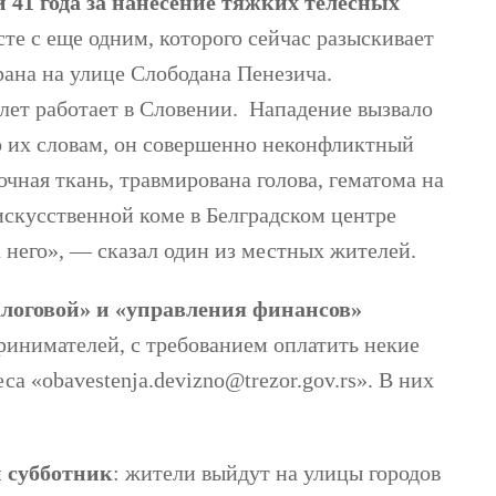
и 41 года за нанесение тяжких телесных
сте с еще одним, которого сейчас разыскивает
рана на улице Слободана Пенезича.
лет работает в Словении. Нападение вызвало
о их словам, он совершенно неконфликтный
очная ткань, травмирована голова, гематома на
 искусственной коме в Белградском центре
 него», — сказал один из местных жителей.
алоговой» и «управления финансов»
ринимателей, с требованием оплатить некие
а «obavestenja.devizno@trezor.gov.rs». В них
й субботник
: жители выйдут на улицы городов