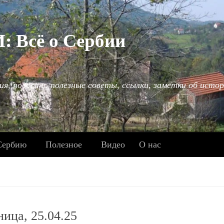
Всё о Сербии
ия, новости, полезные советы, ссылки, заметки об истор
Сербию
Полезное
Видео
О нас
ница, 25.04.25