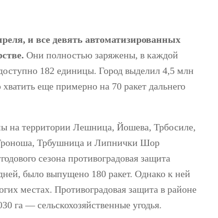
преля, и все девять автоматизированных
рстве.
Они полностью заряжены, в каждой
с доступно 182 единицы. Город выделил 4,5 млн
о хватить еще примерно на 70 ракет дальнего
ны на территории Лешница, Йошева, Трбосиле,
 Троноша, Трбушница и Липнички Шор
угодового сезона противоградовая защита
дней, было выпущено 180 ракет. Однако к ней
гих местах. Противоградовая защита в районе
030 га — сельскохозяйственные угодья.