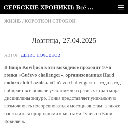
СЕРБСКИЕ ХРОНИКИ: Всё о Сербии
Под записью
ЖИЗНЬ
/
КОРОТКОЙ СТРОКОЙ
Лозница, 27.04.2025
АВТОР:
ДЕНИС ПОЛОВКОВ
В Banja Koviljaca в эти выходные проходит 10-я
гонка «Gučevo challenger», организованная Hard
enduro club Loznica.
«Gučevo challenger» из года в год
собирает все больше участников из разных стран мира
дисциплины эндуро. Гонка представляет уникальную
возможность посоревноваться мотоциклистам, а также
насладиться природными красотами Гучево и Бани
Ковиляча.