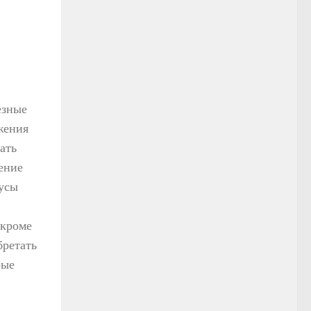
езные
жения
ать
ение
бусы
 кроме
бретать
рые