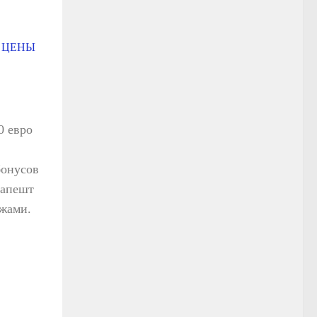
 ЦЕНЫ
0 евро
бонусов
дапешт
ажами.