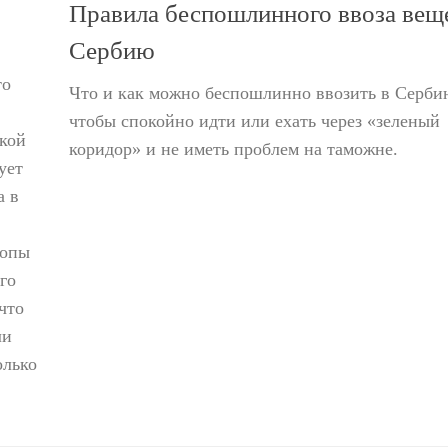
Правила беспошлинного ввоза вещ
Сербию
то
Что и как можно беспошлинно ввозить в Серби
чтобы спокойно идти или ехать через «зеленый
кой
коридор» и не иметь проблем на таможне.
ует
а в
ропы
го
что
ли
олько