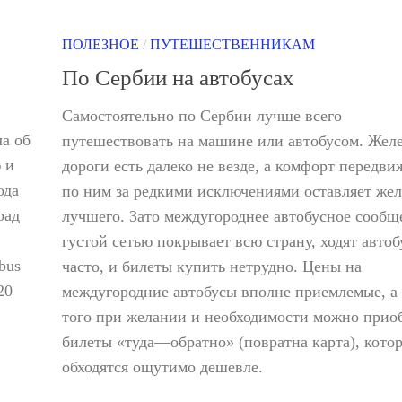
ПОЛЕЗНОЕ
/
ПУТЕШЕСТВЕННИКАМ
По Сербии на автобусах
Самостоятельно по Сербии лучше всего
ла об
путешествовать на машине или автобусом. Жел
 и
дороги есть далеко не везде, а комфорт передви
ода
по ним за редкими исключениями оставляет жел
рад
лучшего. Зато междугороднее автобусное сообщ
густой сетью покрывает всю страну, ходят авто
bus
часто, и билеты купить нетрудно. Цены на
20
междугородние автобусы вполне приемлемые, а
того при желании и необходимости можно прио
билеты «туда—обратно» (повратна карта), кото
обходятся ощутимо дешевле.