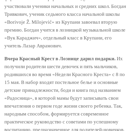
участвовали ученики начальных и средних школ. Богдан
Тривкович, ученик седьмого класса начальной школы
«Borivoje Ž. Milojević» из Крупани завоевал вторую
премию. Богдан учится в лозницкой музыкальной школе
«Вук Караджич», отдельный класс в Крупани, его
учитель Лазар Аврамович.
Вчера Красный Крест в Лознице дарил подарки.
Их
получили родители шести девочек и пять мальчиков,
родившихся во время «Недели Красного Креста» с 8 по
15 мая. В набор входят постельное белье и основные
детские принадлежности, боди и книга под названием
«Радосница», в которой мамы будут записывать свои
впечатления о первом годе жизни своего ребенка. Так,
народным способом, формируется современное
практическое руководство с советами по успешному
воспитанию, предназначенное для родителей-новичков.