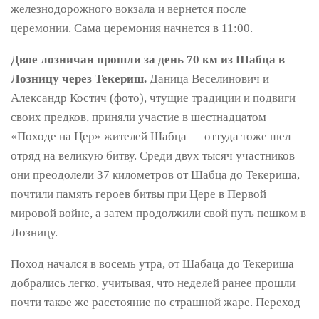
железнодорожного вокзала и вернется после
церемонии. Сама церемония начнется в 11:00.
Двое лозничан прошли за день 70 км из Шабца в
Лозницу через Текериш.
Даница Веселинович и
Александр Костич (фото), чтущие традиции и подвиги
своих предков, приняли участие в шестнадцатом
«Походе на Цер» жителей Шабца — оттуда тоже шел
отряд на великую битву. Среди двух тысяч участников
они преодолели 37 километров от Шабца до Текериша,
почтили память героев битвы при Цере в Первой
мировой войне, а затем продолжили свой путь пешком в
Лозницу.
Поход начался в восемь утра, от Шабаца до Текериша
добрались легко, учитывая, что неделей ранее прошли
почти такое же расстояние по страшной жаре. Переход