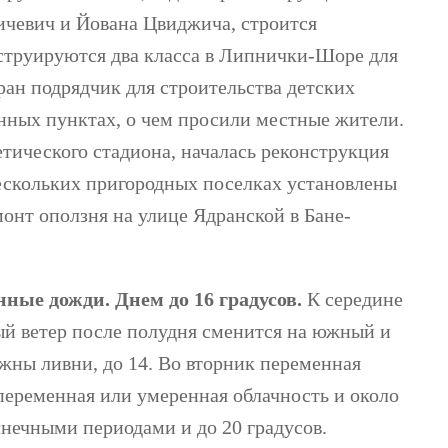
ичевич и Йована Цвиджича, строится
струируются два класса в Липнички-Шоре для
ан подрядчик для строительства детских
нных пунктах, о чем просили местные жители.
етического стадиона, началась реконструкция
нескольких пригородных поселках установлены
нт оползня на улице Ядранской в ​​Бане-
ные дожди. Днем до 16 градусов.
К середине
ый ветер после полудня сменится на южный и
ожны ливни, до 14. Во вторник переменная
 переменная или умеренная облачность и около
лнечными периодами и до 20 градусов.