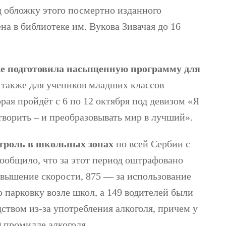
д обложку этого посмертно изданного
а ​​в библиотеке им. Вукова Зивачая до 16
ке подготовила насыщенную программу для
а также для учеников младших классов
рая пройдёт с 6 по 12 октября под девизом «Я
 творить – и преобразовывать мир в лучший».
нтроль в школьных зонах
по всей Сербии с
ообщило, что за этот период оштрафовано
ревышение скорости, 875 — за использование
 парковку возле школ, а 149 водителей были
ством из-за употребления алкоголя, причем у
0 промилле алкоголя.