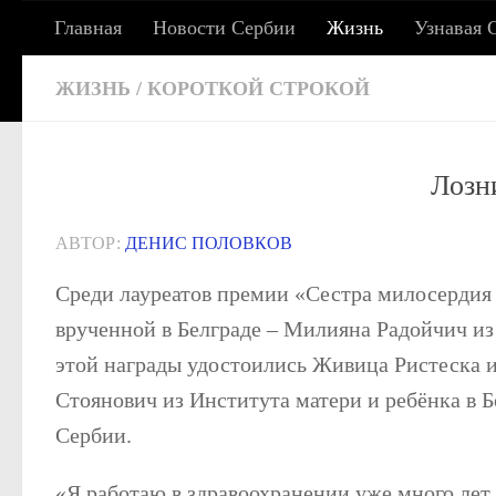
Главная
Новости Сербии
Жизнь
Узнавая 
Под записью
СЕРБСКИЕ ХРОНИКИ: 
ЖИЗНЬ
/
КОРОТКОЙ СТРОКОЙ
Лозн
Сербия сегодня: жизнь, работа, учеба, адаптац
АВТОР:
ДЕНИС ПОЛОВКОВ
Среди лауреатов премии «Сестра милосердия
врученной в Белграде – Милияна Радойчич из
этой награды удостоились Живица Ристеска 
Стоянович из Института матери и ребёнка в
Сербии.
«Я работаю в здравоохранении уже много лет,