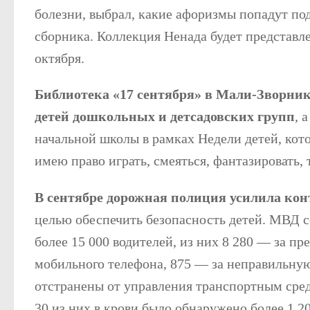
болезни, выбрал, какие афоризмы попадут по
сборника. Коллекция Ненада будет представлен
октября.
Библиотека «17 сентября» в Мали-Зворни
детей дошкольных и детсадовских групп
, 
начальной школы в рамках Недели детей, кото
имею право играть, смеяться, фантазировать,
В сентябре дорожная полиция усилила ко
целью обеспечить безопасность детей. МВД с
более 15 000 водителей, из них 8 280 — за п
мобильного телефона, 875 — за неправильную
отстранены от управления транспортным сред
30 из них в крови было обнаружено более 1,2