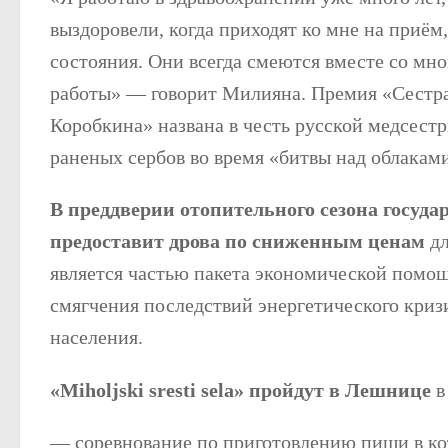
выздоровели, когда приходят ко мне на приём
состояния. Они всегда смеются вместе со мно
работы» — говорит Милияна. Премия «Сестр
Коробкина» названа в честь русской медсестр
раненых сербов во время «битвы над облакам
В преддверии отопительного сезона госуд
предоставит дрова по сниженным ценам
дл
является частью пакета экономической помощ
смягчения последствий энергетического криз
населения.
«Miholjski sresti sela» пройдут в Лешнице
в
— соревнование по приготовлению пищи в ко