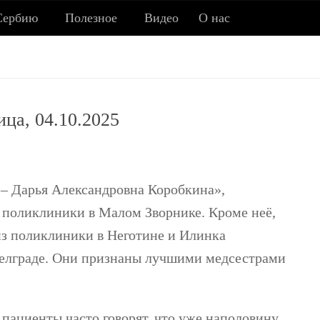
Сербию
Полезное
Видео
О нас
Всё о Сербии
ица, 04.10.2025
ия, новости, полезные советы, ссылки, заметки об истор
 – Дарья Александровна Коробкина»,
 поликлиники в Малом Зворнике. Кроме неё,
из поликлиники в Неготине и Илинка
 Белграде. Они признаны лучшими медсестрами
 пациенты часто говорят, что уже наполовину