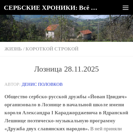
СЕРБСКИЕ ХРОНИКИ: Всё о Сербии
Под записью
ЖИЗНЬ
/
КОРОТКОЙ СТРОКОЙ
Лозница 28.11.2025
АВТОР:
ДЕНИС ПОЛОВКОВ
Общество сербско-русской дружбы «Йован Цвидич»
организовало в Лознице в начальной школе имени
короля Александра I Караджорджевича в Ядранской
Лешнице поэтическо-музыкальную программу
«Дружба двух славянских народов».
В ней приняли