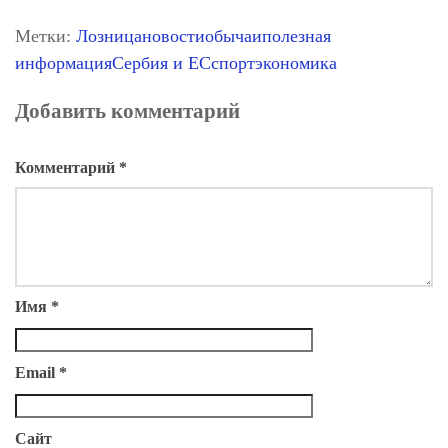
Метки:
Лозница
новости
обычаи
полезная
информация
Сербия и ЕС
спорт
экономика
Добавить комментарий
Комментарий
*
Имя
*
Email
*
Сайт