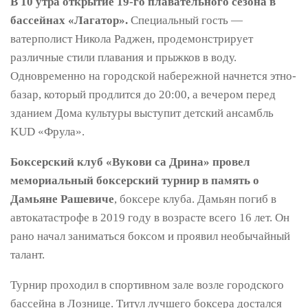
В 10 утра открытие 19-го плавательного сезона в
бассейнах «Лагатор».
Специальный гость —
ватерполист Никола Раджен, продемонстрирует
различные стили плавания и прыжков в воду.
Одновременно на городской набережной начнется этно-
базар, который продлится до 20:00, а вечером перед
зданием Дома культуры выступит детский ансамбль
KUD «Фрула».
Боксерский клуб «Вукови са Дрина» провел
мемориальный боксерский турнир в память о
Дамьяне Рашевиче
, боксере клуба. Дамьян погиб в
автокатастрофе в 2019 году в возрасте всего 16 лет. Он
рано начал заниматься боксом и проявил необычайный
талант.
Турнир проходил в спортивном зале возле городского
бассейна в Лознице. Титул лучшего боксера достался