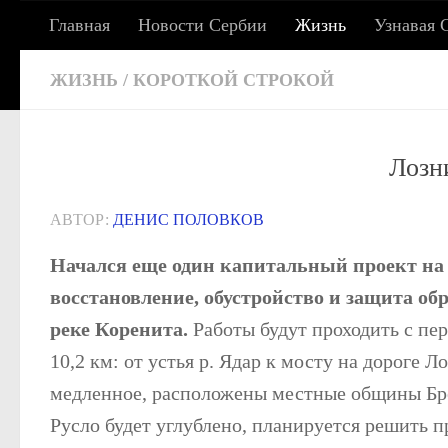
Главная
Новости Сербии
Жизнь
Узнавая 
Под записью
СЕРБСКИЕ ХРОНИКИ: 
ЖИЗНЬ
/
КОРОТКОЙ СТРОКОЙ
Лозн
Сербия сегодня: жизнь, работа, учеба, адаптац
АВТОР:
ДЕНИС ПОЛОВКОВ
Начался еще один капитальный проект на 
восстановление, обустройство и защита об
реке Коренита.
Работы будут проходить с пе
10,2 км: от устья р. Ядар к мосту на дороге 
медленное, расположены местные общины Бре
Русло будет углублено, планируется решить 