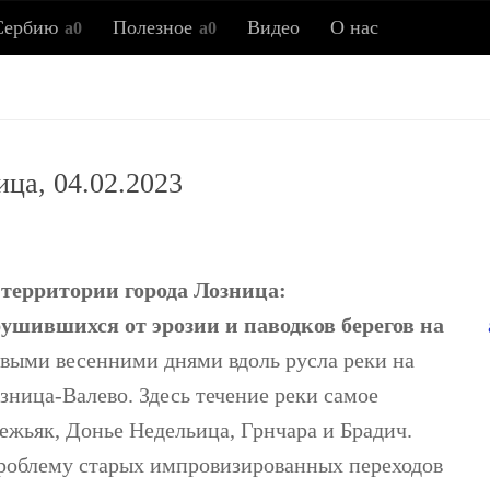
Сербию
Полезное
Видео
О нас
Всё о Сербии
ица, 04.02.2023
ия, новости, полезные советы, ссылки, заметки об истор
территории города Лозница:
рушившихся от эрозии и паводков берегов на
рвыми весенними днями вдоль русла реки на
Лозница-Валево. Здесь течение реки самое
жьяк, Донье Недельица, Грнчара и Брадич.
проблему старых импровизированных переходов