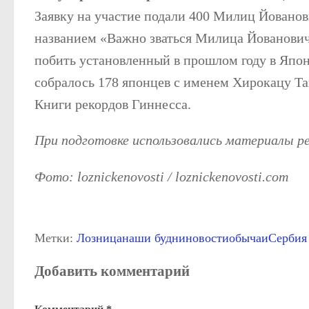
Заявку на участие подали 400 Милиц Йованов
названием «Важно зваться Милица Йованович
побить установленный в прошлом году в Япон
собралось 178 японцев с именем Хирокацу Та
Книги рекордов Гиннесса.
При подготовке использовались материалы 
Фото: loznickenovosti / loznickenovosti.com
Метки:
Лозница
наши будни
новости
обычаи
Сербия
Добавить комментарий