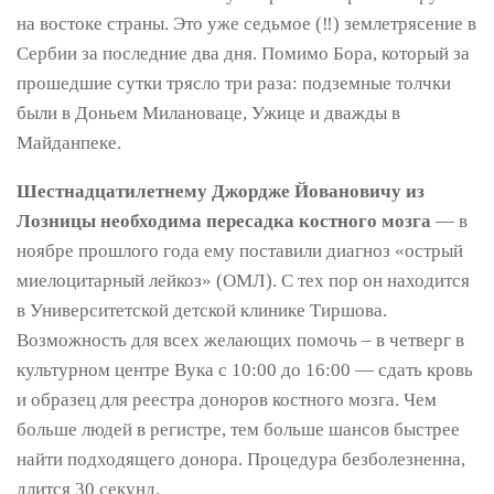
на востоке страны. Это уже седьмое (‼) землетрясение в
Сербии за последние два дня. Помимо Бора, который за
прошедшие сутки трясло три раза: подземные толчки
были в Доньем Милановаце, Ужице и дважды в
Майданпеке.
Шестнадцатилетнему Джордже Йовановичу из
Лозницы необходима пересадка костного мозга
— в
ноябре прошлого года ему поставили диагноз «острый
миелоцитарный лейкоз» (ОМЛ). С тех пор он находится
в Университетской детской клинике Тиршова.
Возможность для всех желающих помочь – в четверг в
культурном центре Вука с 10:00 до 16:00 — сдать кровь
и образец для реестра доноров костного мозга. Чем
больше людей в регистре, тем больше шансов быстрее
найти подходящего донора. Процедура безболезненна,
длится 30 секунд.