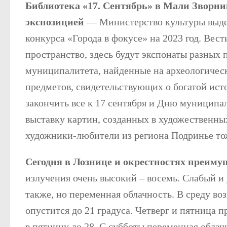
Библиотека «17. Сентябрь» в Мали Зворни
экспозицией
— Министерство культуры выде
конкурса «Города в фокусе» на 2023 год. Вес
пространство, здесь будут экспонаты разных 
муниципалитета, найденные на археологическ
предметов, свидетельствующих о богатой ис
закончить все к 17 сентября и Дню муниципа
выставку картин, созданных в художественны
художники-любители из региона Подринье тож
Сегодня в Лознице и окрестностях преимущ
излучения очень высокий – восемь. Слабый и
также, но переменная облачность. В среду во
опустится до 21 градуса. Четверг и пятница п
в пятницу до 28. С субботы переменная облач