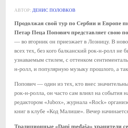
АВТОР:
ДЕНИС ПОЛОВКОВ
Продолжая свой тур по Сербии и Европе 
Петар Пеца Попович представляет свою п
— во вторник он приезжает в Лозницу. В ново
всех тех, без кого балканский рок-н-ролл не 
узнаваемым стилем, с оттенком сентименталь
н-ролл, и популярную музыку прошлого, а та
Попович — один из тех, кто внес значительны
рок-н-ролла, он часто сам влиял на события н
редактором «Jubox», журнала «Rock» органи
книг в клубе «Код Малише». Вечер начинается
Традиционные «Dani međaša» хранители се