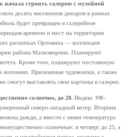
к начала строить галерею с музейной
лило десять миллионов динаров в рамках
тибюль будет превращен в галерейное
периодов времени и мест на территории
их раскопках Орловина — ​​коллекция
тории района Мализворник. Планируют
литета. Кроме того, планируют постоянную
х колониях. Признанные художники, а также
е смогут выставлять свои картины в галерее.
ественно солнечно, до 28.
Индекс УФ-
 умеренный северо-западный ветер. Вторник
зможны дожди, а вместе с ними температура
реимущественно солнечные: в четверг до 25, а
ность и неустойчивая погода, местами с