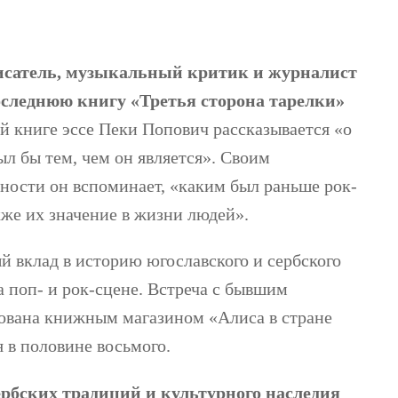
писатель, музыкальный критик и журналист
оследнюю книгу «Третья сторона тарелки»
й книге эссе Пеки Попович рассказывается «о
был бы тем, чем он является». Своим
ности он вспоминает, «каким был раньше рок-
кже их значение в жизни людей».
й вклад в историю югославского и сербского
а поп- и рок-сцене. Встреча с бывшим
зована книжным магазином «Алиса в стране
 в половине восьмого.
рбских традиций и культурного наследия