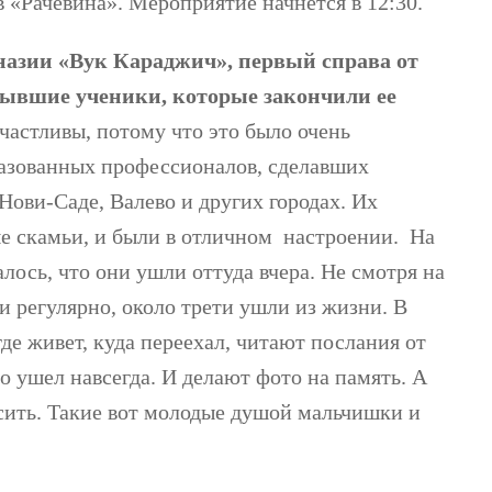
 «Рачевина». Мероприятие начнется в 12:30.
мназии «Вук Караджич», первый справа от
 бывшие ученики, которые закончили ее
счастливы, потому что это было очень
разованных профессионалов, сделавших
 Нови-Саде, Валево и других городах. Их
рые скамьи, и были в отличном настроении. На
лось, что они ушли оттуда вчера. Не смотря на
и регулярно, около трети ушли из жизни. В
где живет, куда переехал, читают послания от
то ушел навсегда. И делают фото на память. А
усить. Такие вот молодые душой мальчишки и