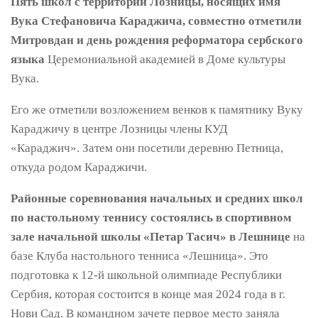
Пять школ с территории Лозницы, носящих имя
Вука Стефановича Караджича, совместно отметили
Митровдан и день ​​рождения реформатора сербского
языка
Церемониальной академией в Доме культуры
Вука.
Его же отметили возложением венков к памятнику Вуку
Караджичу в центре Лозницы члены КУД
«Караджич». Затем они посетили деревню Петница,
откуда родом Караджичи.
Районные соревнования начальных и средних школ
по настольному теннису состоялись в спортивном
зале начальной школы «Петар Тасич» в Лешнице
на
базе Клуба настольного тенниса «Лешница». Это
подготовка к 12-й школьной олимпиаде Республики
Сербия, которая состоится в конце мая 2024 года в г.
Нови Сад. В командном зачете первое место заняла