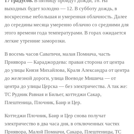
17 градусов.
В пятницу пройдут дожди, 16. На
выходных будет холодно — 12. В субботу дождь, в
воскресенье небольшая и умеренная облачность. Далее
до середины месяца умеренно облачно со средними для
этого времени года температурами. В горах ожидается
легкие утренние заморозки.
В восемь часов Саватичи, малая Помиача, часть
Прнявора — Караджордева: правая сторона от центра
до улицы Князя Михайлова, Краля Александра от центра
до железной дороги, улица Воеводе Мишича — от
центра до улицы Церска — без электричества. А так же:
ТС Рудник Равная и Бильег, коттеджи Сакар,
Плештеница, Плочник, Баир и Цер.
Коттеджи Плочник, Баир и Цер снова получат
электричество в два часа дня, в отключенных частях
Прнявора, Малой Помиачи, Сакара, Плештеницы, ТС